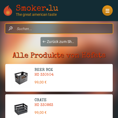
Smoker
.lu
The great american taste
Zurück zum Shop
Alle Produkte von Höfats
BEER BOX
HO 330504
99,00 €
CRATE
HO 330863
99,00 €