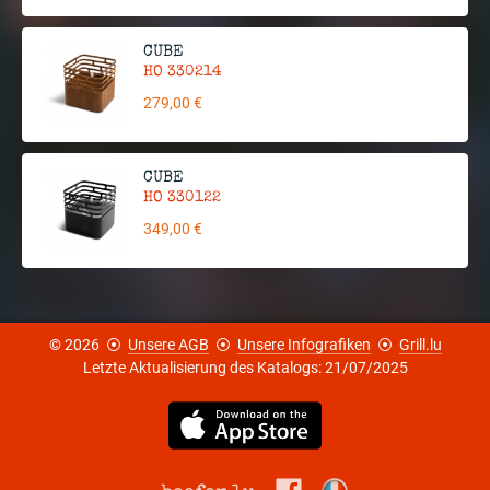
CUBE
HO 330214
279,00 €
CUBE
HO 330122
349,00 €
© 2026
⦿
Unsere AGB
⦿
Unsere Infografiken
⦿
Grill.lu
Letzte Aktualisierung des Katalogs: 21/07/2025