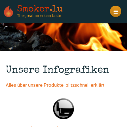
Smoker
.lu
The great american taste
Unsere Infografiken
Alles über unsere Produkte, blitzschnell erklärt