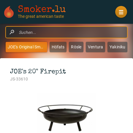
Smoker
.lu
The great american taste
JOE's Original Smokers & Grills
Höfats
Rösle
Ventura
Yakiniku
JOE's 20" Firepit
JS-33610