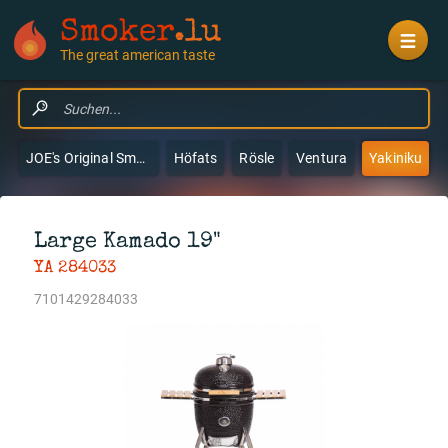
Smoker
.lu
The great american taste
JOE's Original Smokers & Grills
Höfats
Rösle
Ventura
Yakiniku
Large Kamado 19"
YA 284033
7101429284033