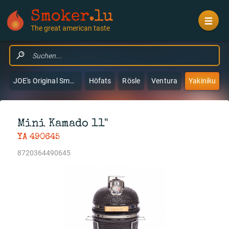
Smoker
.lu
The great american taste
JOE's Original Smokers & Grills
Höfats
Rösle
Ventura
Yakiniku
Mini Kamado 11"
YA 490645
8720364490645